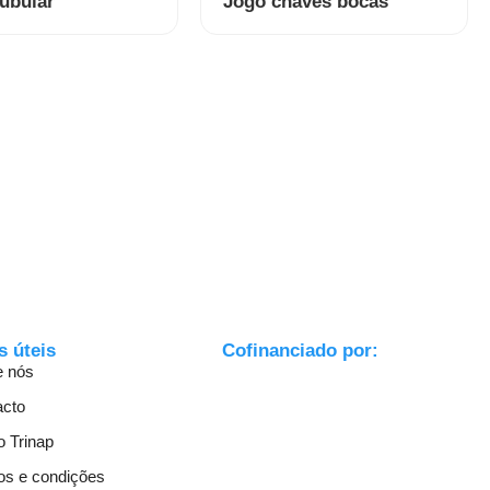
ubular
Jogo chaves bocas
s úteis
Cofinanciado por:
e nós
acto
 Trinap
os e condições