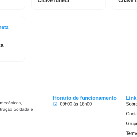
Chave luneta
Chave t
ta
Horário de funcionamento
Link
omecânicos,
09h00 às 18h00
Sobr
trução Soldada e
Cont
Grupo
Term