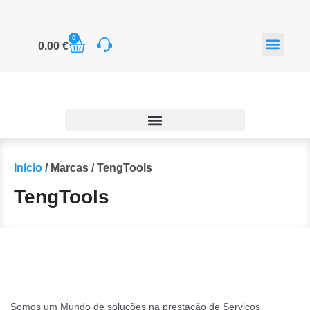
0
0,00
€
Sobre Nós
Grupo Trinap
Produtos sob con
Início
/ Marcas / TengTools
TengTools
Somos um Mundo de soluções na prestação de Serviços