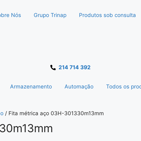
obre Nós
Grupo Trinap
Produtos sob consulta
214 714 392
Armazenamento
Automação
Todos os pro
ão
/ Fita métrica aço 03H-301330m13mm
1330m13mm