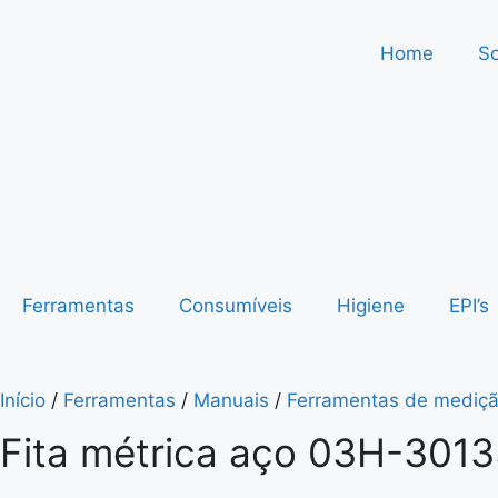
Home
S
Ferramentas
Consumíveis
Higiene
EPI’s
Início
/
Ferramentas
/
Manuais
/
Ferramentas de mediç
Fita métrica aço 03H-30